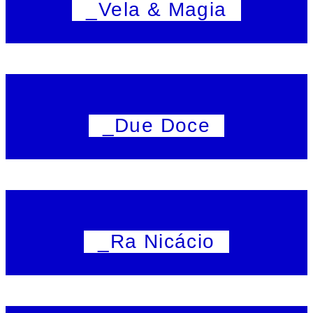
_Vela & Magia
_Due Doce
_Ra Nicácio