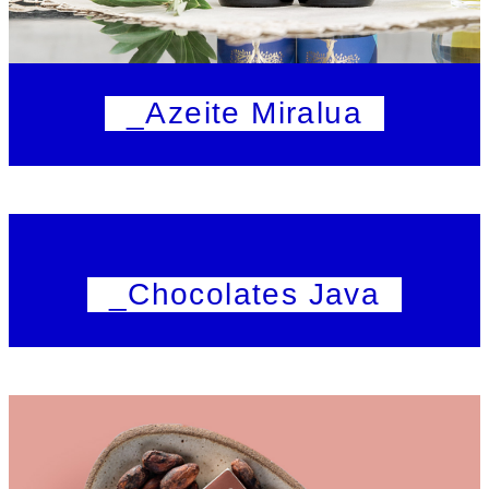
_Azeite Miralua
_Chocolates Java