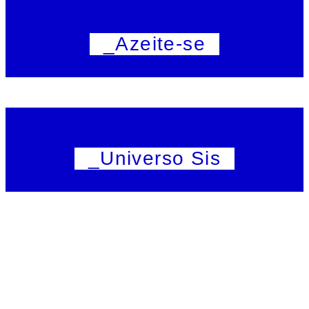
_Azeite-se
_Universo Sis
_Taikô