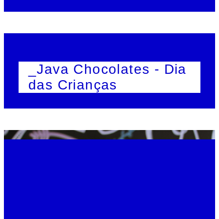
_Java Chocolates - Dia
das Crianças